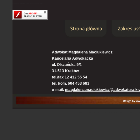
Content on this page requires a newer version of Adobe Flash Player.
Adwokat Magdalena Maciukiewicz
Kancelaria Adwokacka
ul. Olszańska 9/1
31-513 Kraków
tel./fax 12 412 55 54
tel. kom. 604 453 683
e-mail:
magdalena.maciukiewicz@adwokatura.kr
kancelaria Adwokacja Kraków, Adwokaci Kraków, Adwokat Krakow, sprawy cywilne kraków, sprawy karne krakow, prawo karne Kraków, prawo ka